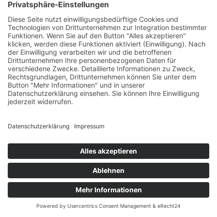
Eine Zusammenführung dieser Daten mit anderen
Datenquellen wird nicht vorgenommen.
Die Erfassung dieser Daten erfolgt auf Grundlage von Art.
6 Abs. 1 lit. f DSGVO. Der Websitebetreiber hat ein
berechtigtes Interesse an der technisch fehlerfreien
Darstellung und der Optimierung seiner Website – hierzu
müssen die Server-Log-Files erfasst werden.
Kontaktformular
Wenn Sie uns per Kontaktformular Anfragen zukommen
lassen, werden Ihre Angaben aus dem Anfrageformular
inklusive der von Ihnen dort angegebenen Kontaktdaten
zwecks Bearbeitung der Anfrage und für den Fall von
Anschlussfragen bei uns gespeichert. Diese Daten geben
wir nicht ohne Ihre Einwilligung weiter.