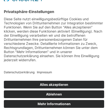
Management Platform
&
eRecht24
Kontakt:
Telefon: 0 62 32 7 67 44
E-Mail:
p.o.rappold@gmx.de
Zur Terminanfrage
< Zurück
PRAVO Praxisnetz Vorderpfalz, Bahnhofstraße 31 b, 67346
Speyer
Impressum
Datenschutzerklärung