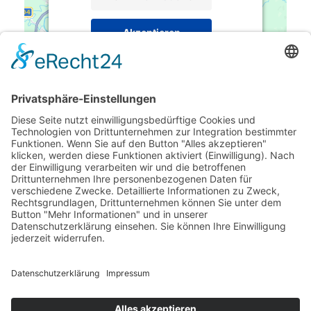
Akzeptieren
powered by
Usercentrics Consent
Management Platform
&
eRecht24
Kontakt:
Telefon: 0 62 32 8 23 33
E-Mail:
praxis@hausarzt-doktor-pietsch.de
Zur Terminanfrage
< Zurück