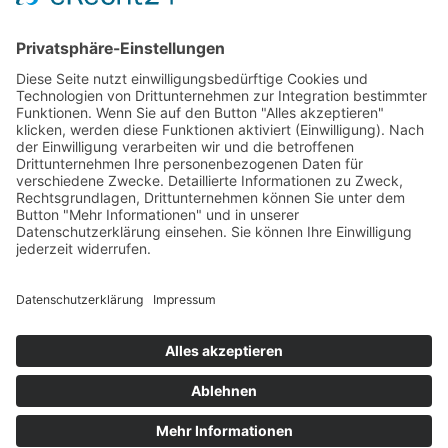
Management Platform
&
eRecht24
Kontakt:
Telefon: 0 63 44 56 55 / 93 91 42
E-Mail:
praxis-dr.bohlender@web.de
Zur Terminanfrage
< Zurück
PRAVO Praxisnetz Vorderpfalz, Bahnhofstraße 31 b, 67346
Speyer
Impressum
Datenschutzerklärung