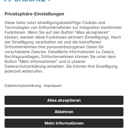
Management Platform
&
eRecht24
Kontakt:
Telefon: 0 62 32 7 82 00
E-Mail:
info@hno-rasche-speyer.de
Zur Terminanfrage
< Zurück
PRAVO Praxisnetz Vorderpfalz, Bahnhofstraße 31 b, 67346
Speyer
Impressum
Datenschutzerklärung