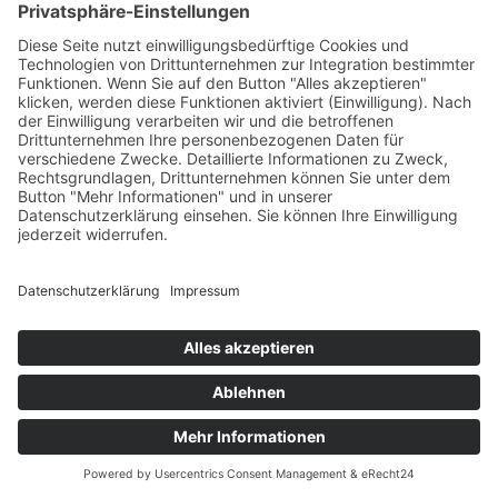
Kontakt:
Telefon: 0 62 32 4 04 04
E-Mail:
michael.duenckel@t-online.de
Zur Terminanfrage
< Zurück
PRAVO Praxisnetz Vorderpfalz, Bahnhofstraße 31 b, 67346
Speyer
Impressum
Datenschutzerklärung