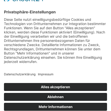
Management Platform
&
eRecht24
Kontakt:
Telefon: 0 62 32 29 19 59
E-Mail:
astheimer@pravo.de
< Zurück
PRAVO Praxisnetz Vorderpfalz, Bahnhofstraße 31 b, 67346
Speyer
Impressum
Datenschutzerklärung