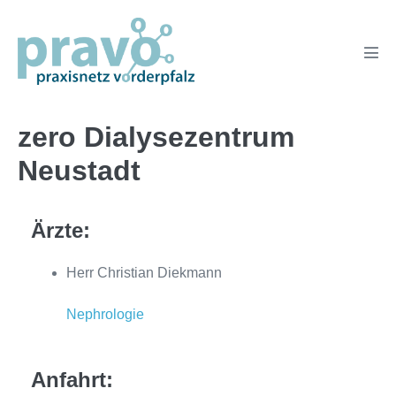
Zum
Inhalt
springen
Men
Scha
zero Dialysezentrum
Neustadt
Ärzte:
Herr Christian Diekmann
Nephrologie
Anfahrt: