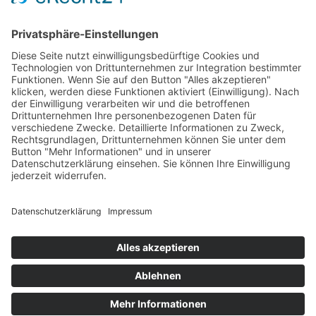
Management Platform
&
eRecht24
Kontakt:
Telefon: 0 63 21 3 27 90
E-Mail:
christian.diekmann@zero-niere.de
Zur Terminanfrage
< Zurück
PRAVO Praxisnetz Vorderpfalz, Bahnhofstraße 31 b, 67346
Speyer
Impressum
Datenschutzerklärung