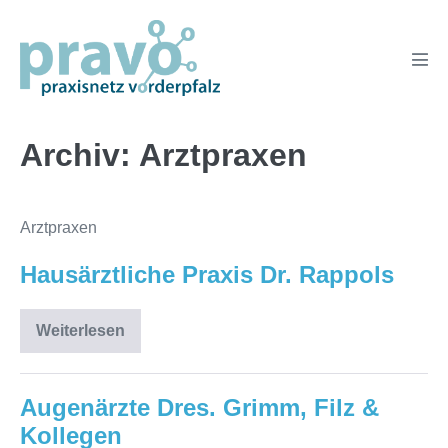
Zum
Inhalt
springen
Men
Scha
Archiv:
Arztpraxen
Arztpraxen
Hausärztliche Praxis Dr. Rappols
Weiterlesen
Hausärztliche
Praxis
Dr.
Rappols
Augenärzte Dres. Grimm, Filz &
Kollegen