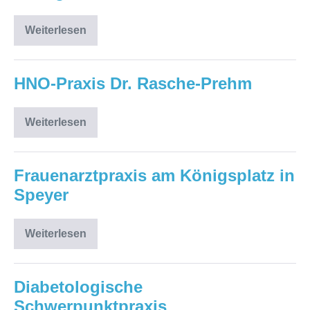
Weiterlesen
Augenärzte
Dres.
Grimm,
Filz
&
HNO-Praxis Dr. Rasche-Prehm
Kollegen
Weiterlesen
HNO-
Praxis
Dr.
Rasche-
Prehm
Frauenarztpraxis am Königsplatz in
Speyer
Weiterlesen
Frauenarztpraxis
am
Königsplatz
in
Speyer
Diabetologische
Schwerpunktpraxis